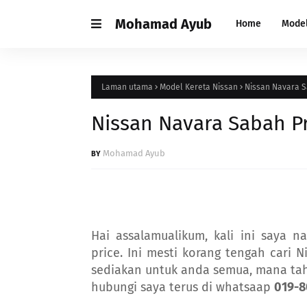
Mohamad Ayub
Home
Mode
Laman utama
Model Kereta Nissan
Nissan Navara S
Nissan Navara Sabah Pr
Mohamad Ayub
Hai assalamualikum, kali ini saya n
price. Ini mesti korang tengah cari N
sediakan untuk anda semua, mana tah
hubungi saya terus di whatsaap
019-8